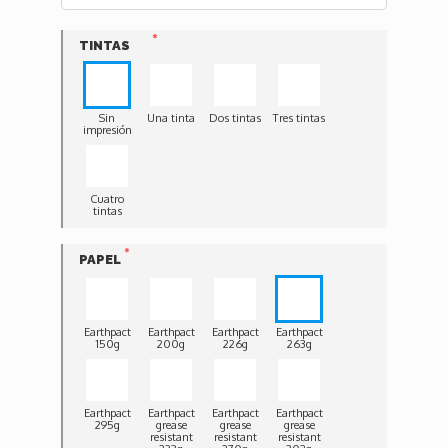
TINTAS
Sin
Una tinta
Dos tintas
Tres tintas
impresión
Cuatro
tintas
PAPEL
Earthpact
Earthpact
Earthpact
Earthpact
150g
200g
226g
263g
Earthpact
Earthpact
Earthpact
Earthpact
295g
grease
grease
grease
resistant
resistant
resistant