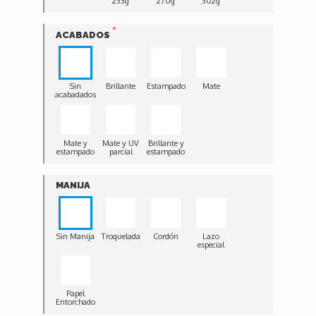
233g
270g
302g
ACABADOS
Sin
Brillante
Estampado
Mate
acabadados
Mate y
Mate y UV
Brillante y
estampado
parcial
estampado
MANIJA
Sin Manija
Troquelada
Cordón
Lazo
especial
Papel
Entorchado