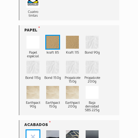
Cuatro
tintas
PAPEL
Papel
kraft 85
Kraft 115
Bond 90g
especial
Bond 115g
Bond 150g
Propalcote
Propalcote
150g
200g
Earthpact
Earthpact
Earthpact
Baja
90g
150g
200g
densidad
SBS 225g
ACABADOS