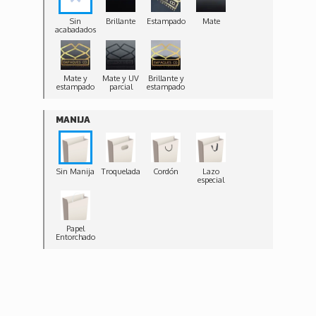
Sin
Brillante
Estampado
Mate
acabadados
Mate y
Mate y UV
Brillante y
estampado
parcial
estampado
MANIJA
Sin Manija
Troquelada
Cordón
Lazo
especial
Papel
Entorchado